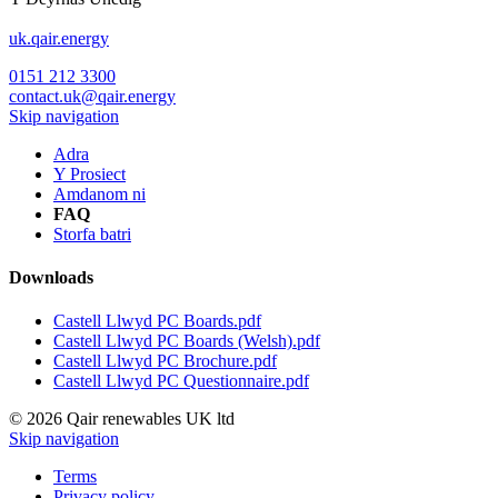
uk.qair.energy
0151 212 3300
contact.uk@qair.energy
Skip navigation
Adra
Y Prosiect
Amdanom ni
FAQ
Storfa batri
Downloads
Castell Llwyd PC Boards.pdf
Castell Llwyd PC Boards (Welsh).pdf
Castell Llwyd PC Brochure.pdf
Castell Llwyd PC Questionnaire.pdf
© 2026 Qair renewables UK ltd
Skip navigation
Terms
Privacy policy