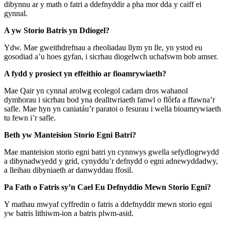
dibynnu ar y math o fatri a ddefnyddir a pha mor dda y caiff ei
gynnal.
A yw Storio Batris yn Ddiogel?
Ydw. Mae gweithdrefnau a rheoliadau llym yn lle, yn ystod eu
gosodiad a’u hoes gyfan, i sicrhau diogelwch uchafswm bob amser.
A fydd y prosiect yn effeithio ar fioamrywiaeth?
Mae Qair yn cynnal arolwg ecolegol cadarn dros wahanol
dymhorau i sicrhau bod yna dealltwriaeth fanwl o flôrfa a ffawna’r
safle. Mae hyn yn caniatáu’r paratoi o fesurau i wella bioamrywiaeth
tu fewn i’r safle.
Beth yw Manteision Storio Egni Batri?
Mae manteision storio egni batri yn cynnwys gwella sefydlogrwydd
a dibynadwyedd y grid, cynyddu’r defnydd o egni adnewyddadwy,
a lleihau dibyniaeth ar danwyddau ffosil.
Pa Fath o Fatris sy’n Cael Eu Defnyddio Mewn Storio Egni?
Y mathau mwyaf cyffredin o fatris a ddefnyddir mewn storio egni
yw batris lithiwm-ion a batris plwm-asid.