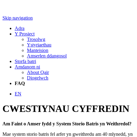
Skip navigation
Adra
Y Prosiect
Trosolwg
Ystyriaethau
Manteision
Amserlen ddangosol
Storfa batri
Amdanom ni
About Qair
Diogelwch
FAQ
EN
CWESTIYNAU CYFFREDIN
Am Faint o Amser fydd y System Storio Batris yn Weithredol?
Mae system storio batris fel arfer yn gweithredu am 40 mlynedd, yn