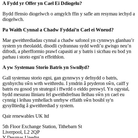
A Fydd yr Offer yn Cael Ei Ddiogelu?
Bydd ffensio diogelwch o amgylch ffin y safle am resymau iechyd a
diogelwch.
Pa Waith Cynnal a Chadw Fyddai’n Cael ei Wneud?
Mae gweithrediadau cynnal a chadw safonol yn cynnwys glanhau’r
system yn rheolaidd, disodli cydrannau sydd wedi’u gwisgo neu’n
difrodi, a pherfformio prawf capasiti ar y batris i sicrhau eu bod yn
parhau i storio egni’n effeithlon.
A yw Systemau Storio Batris yn Swnllyd?
Gall systemau storio egni, gan gynnwys y defnydd o batris,
gynhyrchu sŵn wrth weithredu. I ymdrin â pryderon sŵn, caiff y
batris eu gosod yn strategol i ffwrdd o eiddo preswyl. Yn ogystal,
bydd mesurau lliniaru fel gweithdrefnau lleihau sŵn yn cael eu
cynnig i leihau ymhellach unrhyw effaith sŵn bosibl sy'n
gysylltiedig â gweithrediad y system.
Qair renewables UK ltd
5th Floor Exchange Station, Tithebarn St
Liverpool, L2 2QP
Y Deyrnas Unedig